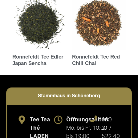
Ronnefeldt Tee Edler
Ronnefeldt Tee Red
Japan Sencha
Chili Chai
Stammhaus in Schöneberg
Tee Tea
Öffnungszeiten:
030
Thé
Mo. bis Fr. 10:00
217
LADEN
bis 19:00
522 40