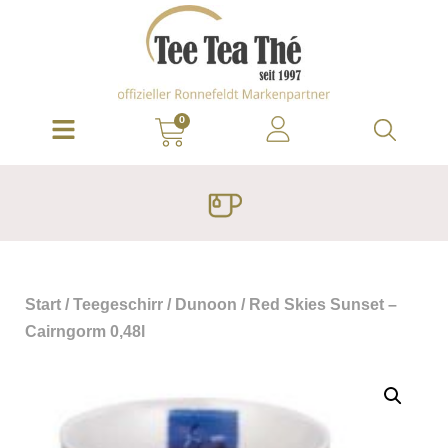
0
Start
/
Teegeschirr
/
Dunoon
/ Red Skies Sunset –
Cairngorm 0,48l