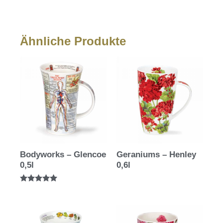
Ähnliche Produkte
Bodyworks – Glencoe
Geraniums – Henley
0,5l
0,6l
Bewertet mit
5.00
von 5