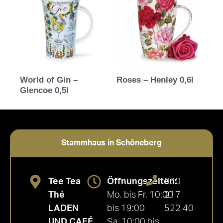
World of Gin –
Roses – Henley 0,6l
Glencoe 0,5l
Stammhaus in Schöneberg
Tee Tea
Öffnungszeiten:
030
Thé
Mo. bis Fr. 10:00
217
LADEN
bis 19:00
522 40
UND CAFÉ
Sa. 10:00 bis