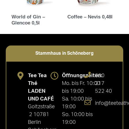
World of Gin –
Coffee – Nevis 0,48l
Glencoe 0,5l
Stammhaus in Schöneberg
Tee Tea
Öffnungszeiten:
030
Thé
Mo. bis Fr. 10:00
217
LADEN
bis 19:00
522 40
UND CAFÉ
Sa. 10:00 bis
info@teeteath
Goltzstraße
19:00
2 10781
So. 10:00 bis
Berlin
19:00