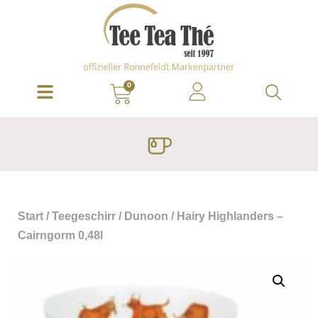
0
Start
/
Teegeschirr
/
Dunoon
/ Hairy Highlanders –
Cairngorm 0,48l