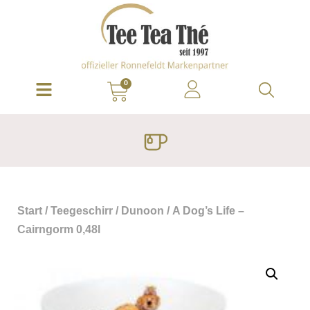
0
Start
/
Teegeschirr
/
Dunoon
/ A Dog’s Life –
Cairngorm 0,48l