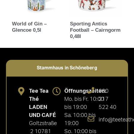
World of Gin –
Sporting Antics
Glencoe 0,5l
Football – Cairngorm
0,48l
Stammhaus in Schöneberg
Tee Tea
Öffnungszeiten:
030
Thé
Mo. bis Fr. 10:00
217
LADEN
bis 19:00
522 40
UND CAFÉ
Sa. 10:00 bis
info@teeteath
Goltzstraße
19:00
2 10781
So. 10:00 bis