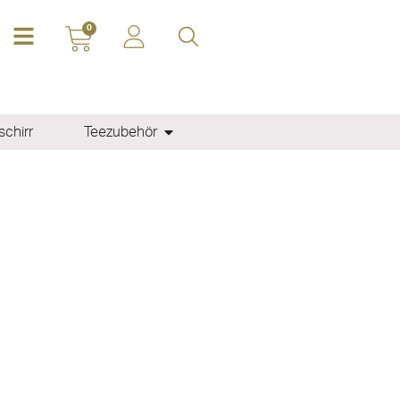
0
chirr
Teezubehör