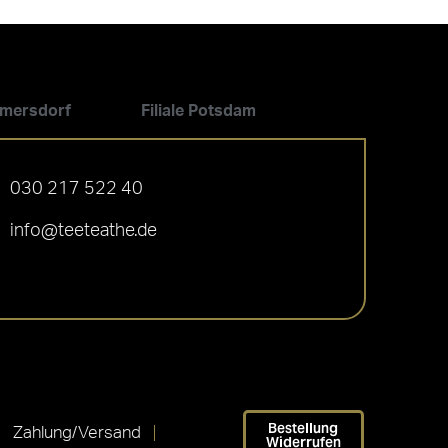
ilmersdorf
Filiale Potsdam
030 217 522 40
info@teeteathe.de
Bestellung
Zahlung/Versand
Widerrufen