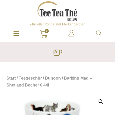
0
Start
/
Teegeschirr
/
Dunoon
/ Barking Mad –
Shetland Becher 0,44l