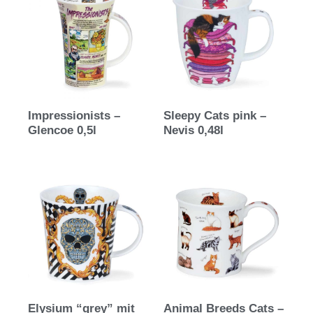
Impressionists –
Sleepy Cats pink –
Glencoe 0,5l
Nevis 0,48l
Elysium “grey” mit
Animal Breeds Cats –