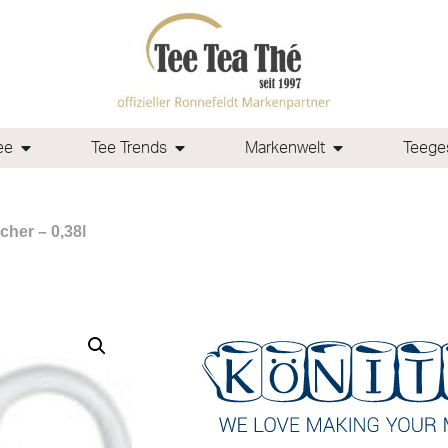
ee
Tee Trends
Markenwelt
Teeges
cher – 0,38l