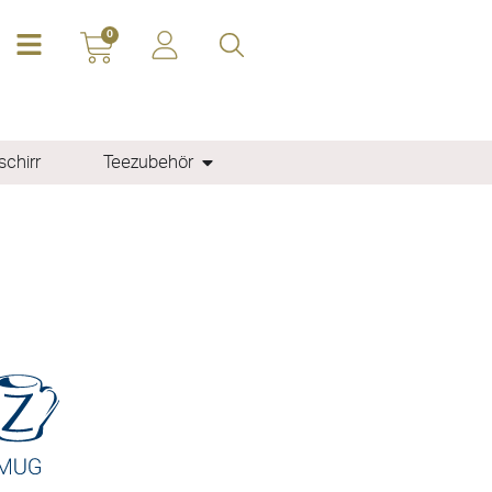
0
chirr
Teezubehör