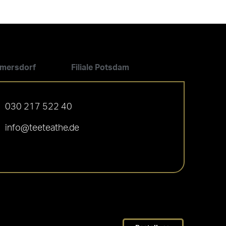
ilmersdorf
Filiale Potsdam
030 217 522 40
info@teeteathe.de