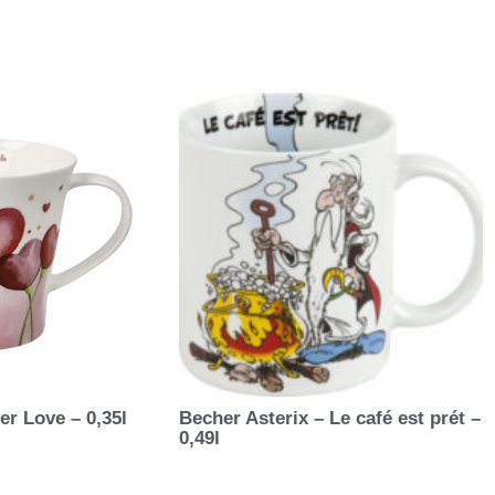
r Love – 0,35l
Becher Asterix – Le café est prét –
0,49l