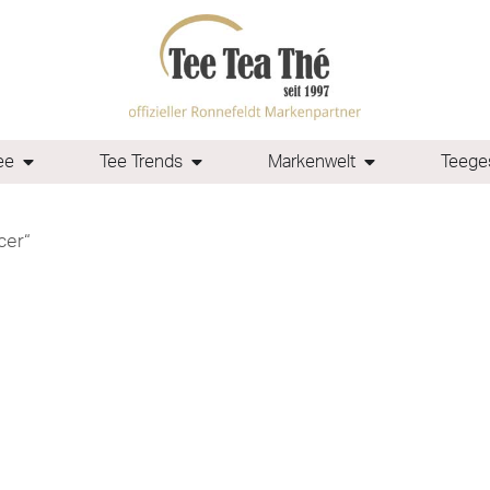
ee
Tee Trends
Markenwelt
Teeges
cer“