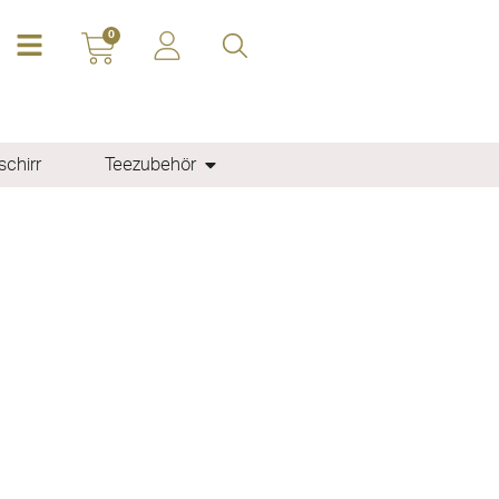
0
chirr
Teezubehör