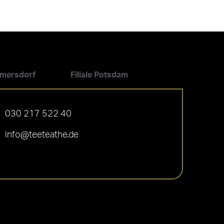
ilmersdorf
Filiale Potsdam
030 217 522 40
info@teeteathe.de