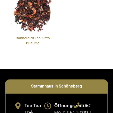
Ronnefeldt Tee Zimt-
Pflaume
Stammhaus in Schöneberg
Tee Tea
Öffnungszeiten:
030
Thé
Mo. bis Fr. 10:00
217