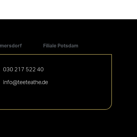
ilmersdorf
Filiale Potsdam
030 217 522 40
info@teeteathe.de