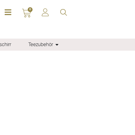
0
chirr
Teezubehör