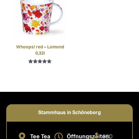
Whoops! red – Lomond
0,32l
Bewertet mit
5.00
von 5
Stammhaus in Schöneberg
Tee Tea
Öffnungszeiten:
030