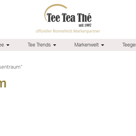
ee
Tee Trends
Markenwelt
Teeges
osentraum“
m