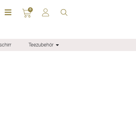
0
chirr
Teezubehör