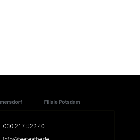
ilmersdorf
Filiale Potsdam
030 217 522 40
info@teeteathe.de