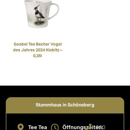
Goebel Tee Becher Vogel
des Jahres 2024 Kiebitz –
0,35l
Stammhaus in Schöneberg
Tee Tea
Öffnungszeiten:
030