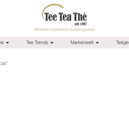
ee
Tee Trends
Markenwelt
Teeges
ial“