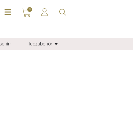
0
chirr
Teezubehör