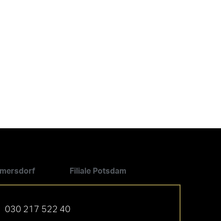
ilmersdorf
Filiale Potsdam
030 217 522 40