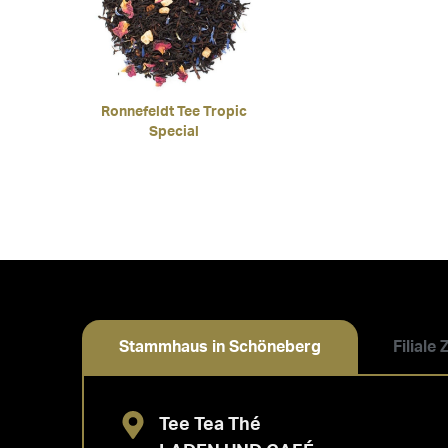
Ronnefeldt Tee Tropic
Special
Stammhaus in Schöneberg
Filiale
Tee Tea Thé