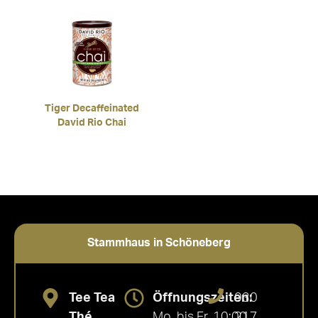
Tiger Decaffeinated
David Rio Chai
Stammhaus in Schöneberg
Tee Tea
Öffnungszeiten:
030
Thé
Mo. bis Fr. 10:00
217