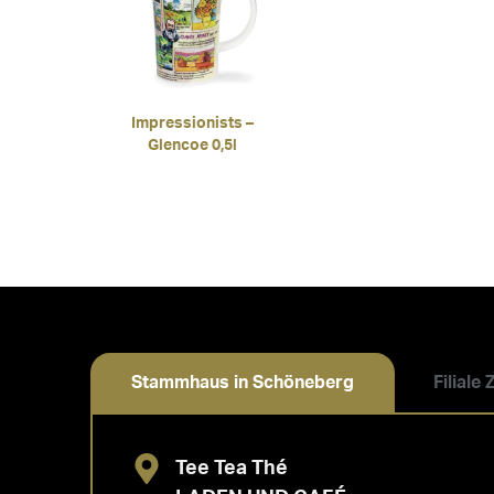
Impressionists –
Glencoe 0,5l
Stammhaus in Schöneberg
Filiale
Tee Tea Thé