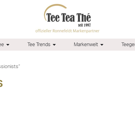
ee
Tee Trends
Markenwelt
Teeges
sionists“
s