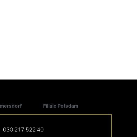
ilmersdorf
Filiale Potsdam
030 217 522 40