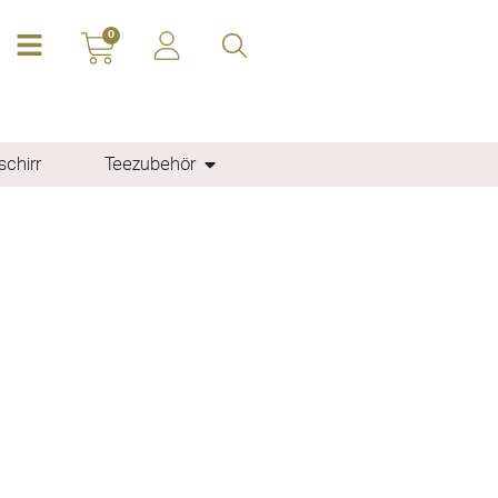
0
chirr
Teezubehör