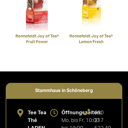
Ronnefeldt Joy of Tea®
Ronnefeldt Joy of Tea®
Fruit Power
Lemon Fresh
Stammhaus in Schöneberg
Tee Tea
Öffnungszeiten:
030
Thé
Mo. bis Fr. 10:00
217