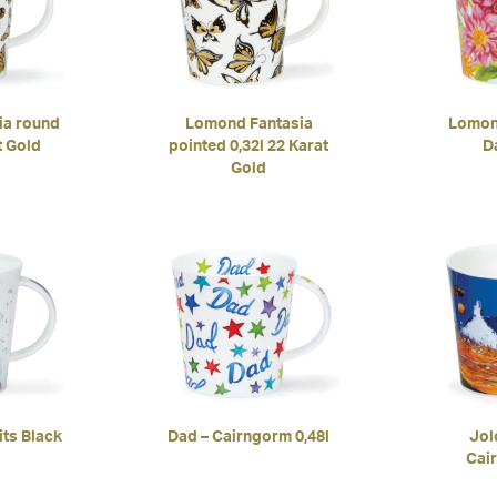
ia round
Lomond Fantasia
Lomond
t Gold
pointed 0,32l 22 Karat
Da
Gold
ts Black
Dad – Cairngorm 0,48l
Jol
Cai