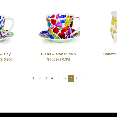
 Islay
Blobs – Islay Cups &
Sonata 
s 0,35l
Saucers 0,35l
1
2
3
4
5
6
7
8
9