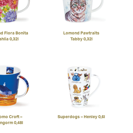
 Flora Bonita
Lomond Pawtraits
hlia 0,32l
Tabby 0,32l
omo Croft –
Superdogs – Henley 0,6l
rngorm 0,48l