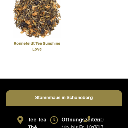
Ronnefeldt Tee Sunshine
Love
Stammhaus in Schöneberg
Tee Tea
Öffnungszeiten:
030
Thé
Mo. bis Fr. 10:00
217