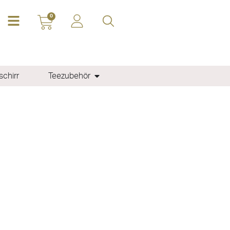
0
chirr
Teezubehör