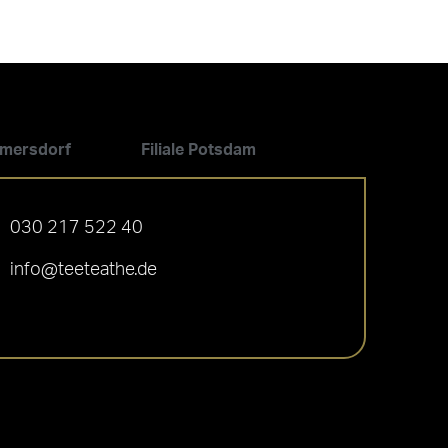
ilmersdorf
Filiale Potsdam
030 217 522 40
info@teeteathe.de