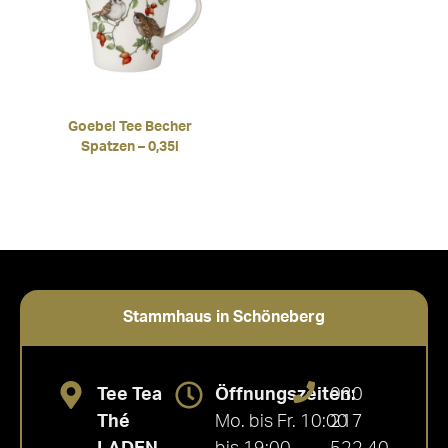
Goebel Tee Becher
Spatzen – 0,35l
Stammhaus in Schöneberg
Tee Tea
Öffnungszeiten:
030
Thé
Mo. bis Fr. 10:00
217