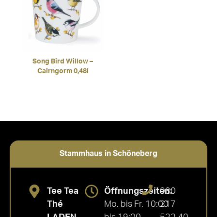
Song Bird Willow –
Cairngorm 0,48l
Stammhaus in Schöneberg
Tee Tea
Öffnungszeiten:
030
Thé
Mo. bis Fr. 10:00
217