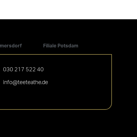
ilmersdorf
Filiale Potsdam
030 217 522 40
info@teeteathe.de