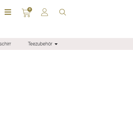
0
chirr
Teezubehör