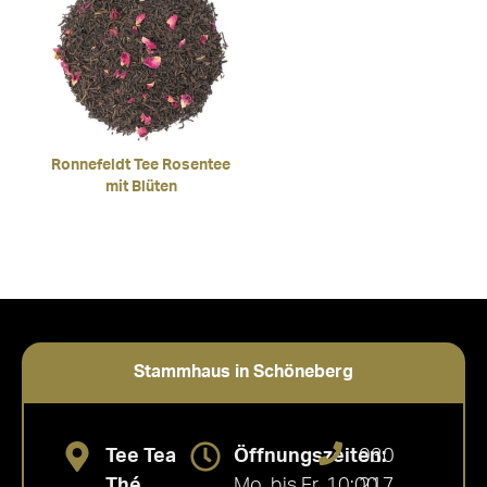
Ronnefeldt Tee Rosentee
mit Blüten
Stammhaus in Schöneberg
Tee Tea
Öffnungszeiten:
030
Thé
Mo. bis Fr. 10:00
217