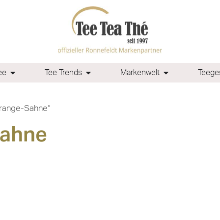
ee
Tee Trends
Markenwelt
Teeges
Orange-Sahne“
Sahne