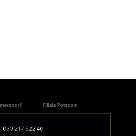
ilmersdorf
Filiale Potsdam
030 217 522 40