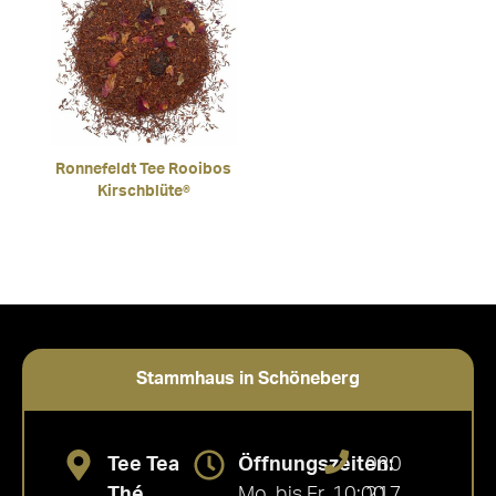
Ronnefeldt Tee Rooibos
Kirschblüte®
Stammhaus in Schöneberg
Tee Tea
Öffnungszeiten:
030
Thé
Mo. bis Fr. 10:00
217