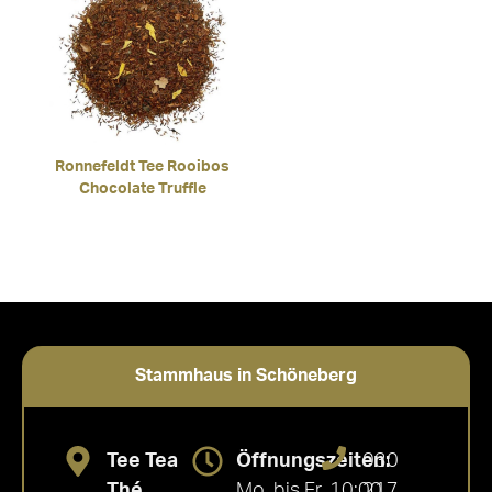
Ronnefeldt Tee Rooibos
Chocolate Truffle
Stammhaus in Schöneberg
Tee Tea
Öffnungszeiten:
030
Thé
Mo. bis Fr. 10:00
217