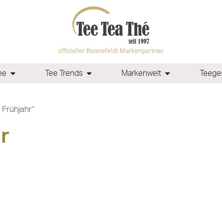
ee
Tee Trends
Markenwelt
Teeges
 Frühjahr“
r