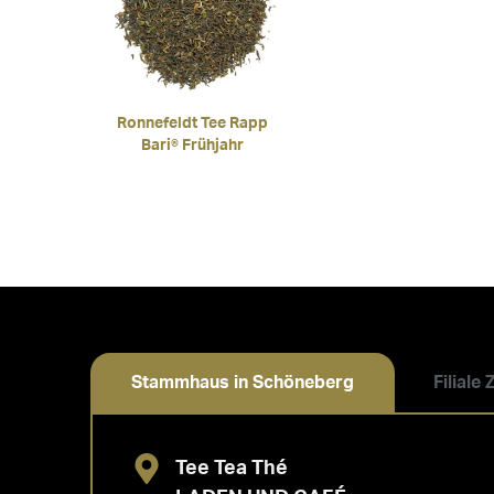
Ronnefeldt Tee Rapp
Bari® Frühjahr
Stammhaus in Schöneberg
Filiale
Tee Tea Thé