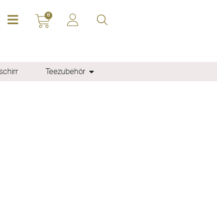
0
chirr
Teezubehör