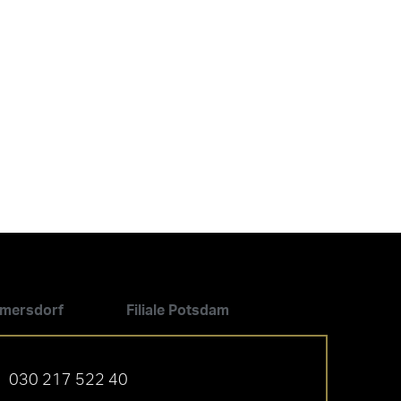
ilmersdorf
Filiale Potsdam
030 217 522 40