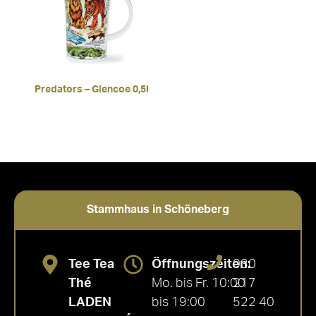
Predators – Glencoe 0,5l
Stammhaus in Schöneberg
Tee Tea
Öffnungszeiten:
030
Thé
Mo. bis Fr. 10:00
217
LADEN
bis 19:00
522 40