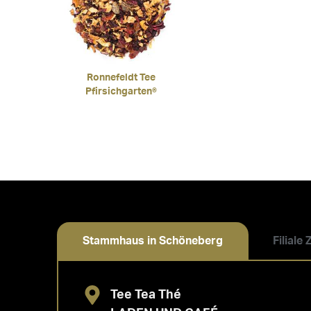
Ronnefeldt Tee
Pfirsichgarten®
Stammhaus in Schöneberg
Filiale
Tee Tea Thé