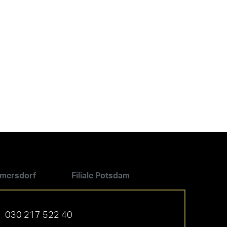
ilmersdorf
Filiale Potsdam
030 217 522 40