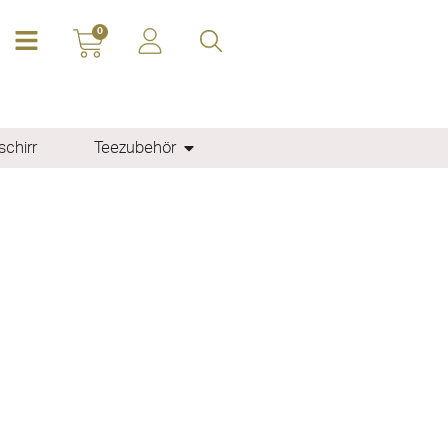
0
chirr
Teezubehör