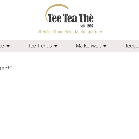
ee
Tee Trends
Markenwelt
Teeges
ten®“