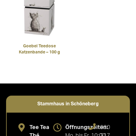
Goebel Teedose
Katzenbande – 100 g
Stammhaus in Schöneberg
Tee Tea
Öffnungszeiten:
030
Thé
Mo. bis Fr. 10:00
217