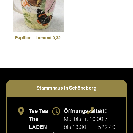
Papillon – Lomond 0,32l
Stammhaus in Schöneberg
Tee Tea
Öffnungszeiten:
030
Thé
Mo. bis Fr. 10:00
217
LADEN
bis 19:00
522 40