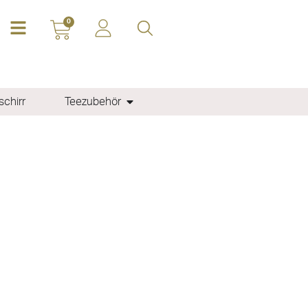
0
chirr
Teezubehör