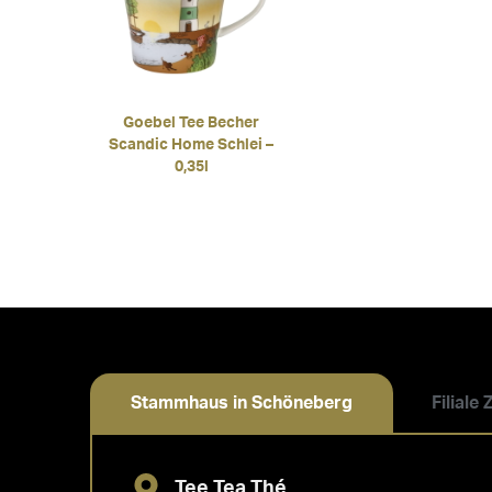
Goebel Tee Becher
Scandic Home Schlei –
0,35l
Stammhaus in Schöneberg
Filiale
Tee Tea Thé