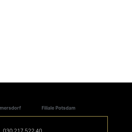
ilmersdorf
Filiale Potsdam
030 217 522 40