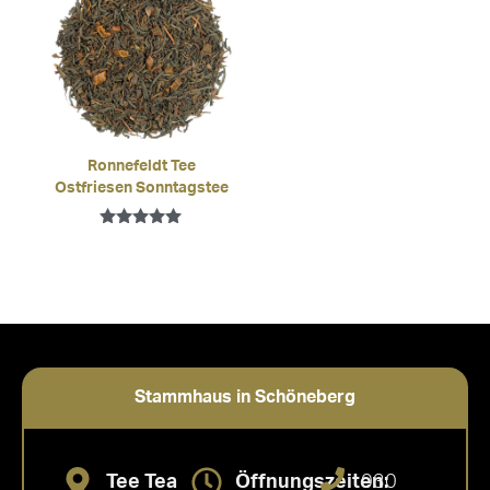
Ronnefeldt Tee
Ostfriesen Sonntagstee
Bewertet mit
5.00
von 5
Stammhaus in Schöneberg
Tee Tea
Öffnungszeiten:
030