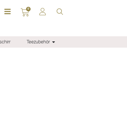
0
chirr
Teezubehör