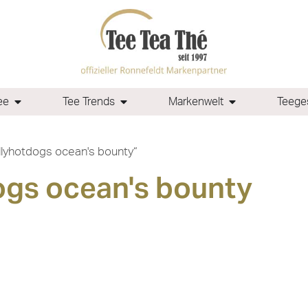
ee
Tee Trends
Markenwelt
Teeges
llyhotdogs ocean's bounty“
ogs ocean's bounty