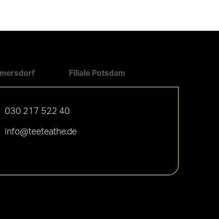
ilmersdorf
Filiale Potsdam
030 217 522 40
info@teeteathe.de