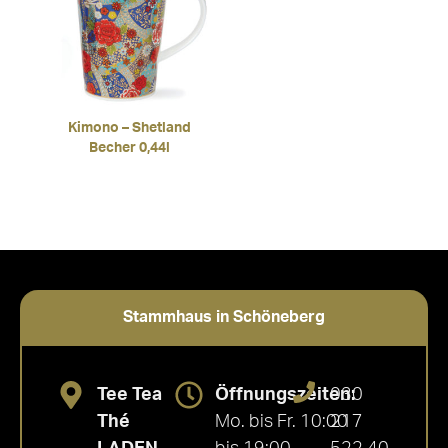
Kimono – Shetland
Becher 0,44l
Stammhaus in Schöneberg
Tee Tea
Öffnungszeiten:
030
Thé
Mo. bis Fr. 10:00
217