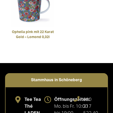
Ophelia pink mit 22 Karat
Gold – Lomond 0,32l
Stammhaus in Schöneberg
Tee Tea
Öffnungszeiten:
030
Thé
Mo. bis Fr. 10:00
217