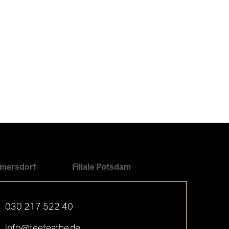
ilmersdorf
Filiale Potsdam
030 217 522 40
info@teeteathe.de