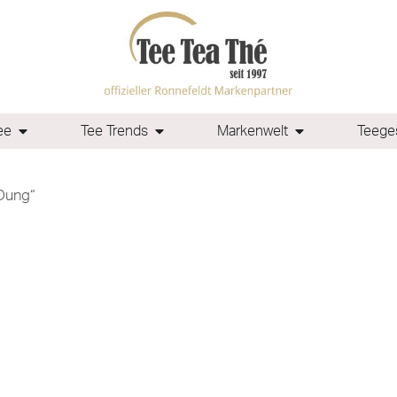
ee
Tee Trends
Markenwelt
Teeges
 Dung“