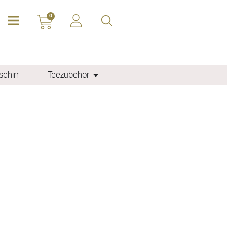
0
chirr
Teezubehör