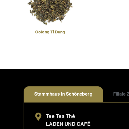
Oolong Ti Dung
Stammhaus in Schöneberg
Filiale
Tee Tea Thé
LADEN UND CAFÉ