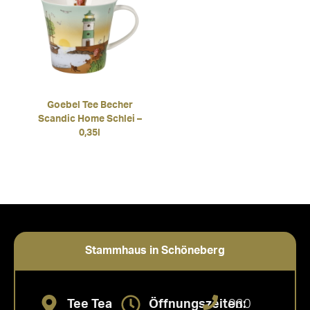
Goebel Tee Becher
Scandic Home Schlei –
0,35l
Stammhaus in Schöneberg
Tee Tea
Öffnungszeiten:
030