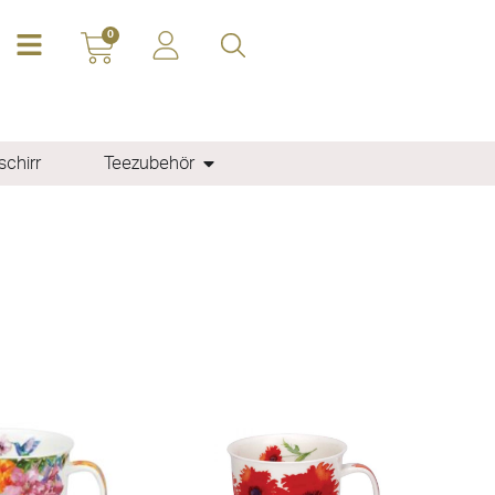
0
chirr
Teezubehör