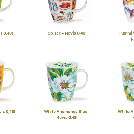
s 0,48l
Coffee – Nevis 0,48l
Humming
N
is 0,48l
White Anemones Blue –
White A
Nevis 0,48l
– 