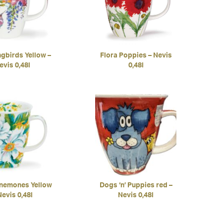
birds Yellow –
Flora Poppies – Nevis
evis 0,48l
0,48l
nemones Yellow
Dogs ‘n’ Puppies red –
Nevis 0,48l
Nevis 0,48l