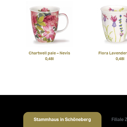
Chartwell pale – Nevis
Flora Lavender
0,48l
0,48l
Stammhaus in Schöneberg
Filiale