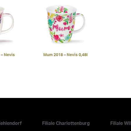
 – Nevis
Mum 2018 – Nevis 0,48l
 Zehlendorf
Filiale Charlottenburg
Filiale W