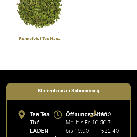
Ronnefeldt Tee Nana
Stammhaus in Schöneberg
Tee Tea
Öffnungszeiten:
030
Thé
Mo. bis Fr. 10:00
217
LADEN
bis 19:00
522 40