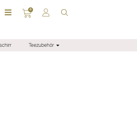
0
chirr
Teezubehör