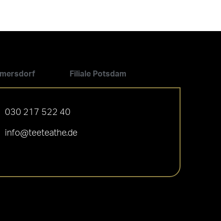
ilmersdorf
Filiale Potsdam
030 217 522 40
info@teeteathe.de