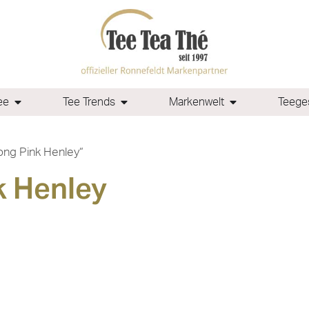
ee
Tee Trends
Markenwelt
Teeges
ong Pink Henley“
k Henley