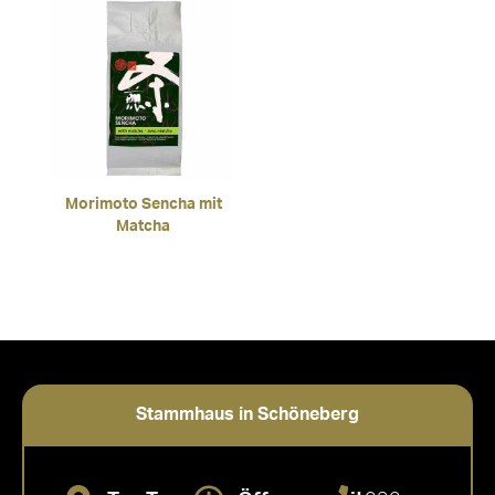
Morimoto Sencha mit
Matcha
Stammhaus in Schöneberg