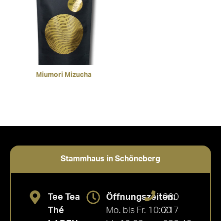
Miumori Mizucha
Stammhaus in Schöneberg
Tee Tea
Öffnungszeiten:
030
Thé
Mo. bis Fr. 10:00
217