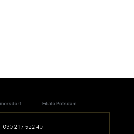
ilmersdorf
Filiale Potsdam
030 217 522 40