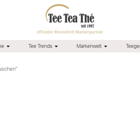
ee
Tee Trends
Markenwelt
Teeges
uschen“