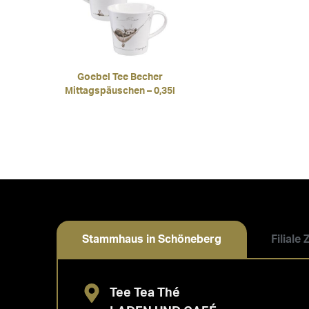
Goebel Tee Becher
Mittagspäuschen – 0,35l
Stammhaus in Schöneberg
Filiale
Tee Tea Thé