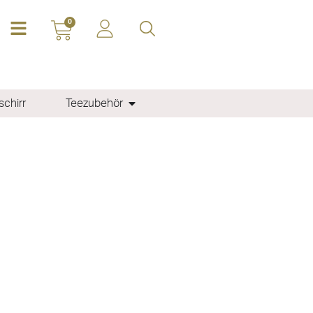
0
chirr
Teezubehör