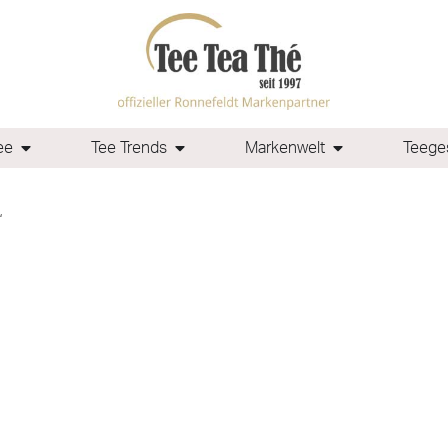
ee
Tee Trends
Markenwelt
Teeges
“