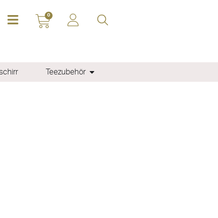
0
chirr
Teezubehör