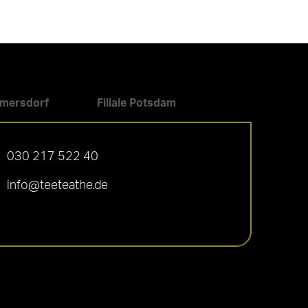
ilmersdorf
Filiale Potsdam
030 217 522 40
info@teeteathe.de