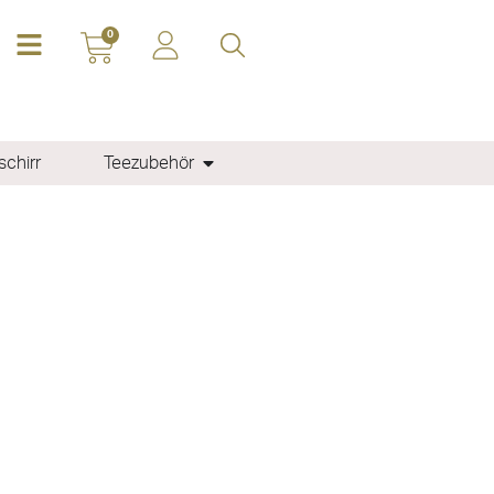
0
chirr
Teezubehör