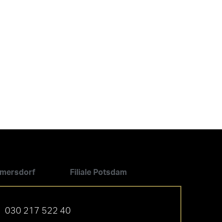
ilmersdorf
Filiale Potsdam
030 217 522 40