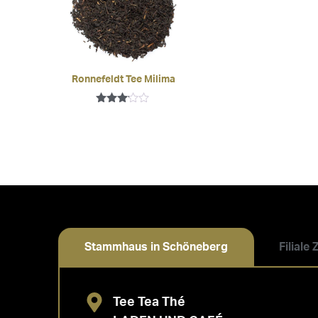
Ronnefeldt Tee Milima
Bewertet
mit
3.00
von 5
Stammhaus in Schöneberg
Filiale
Tee Tea Thé