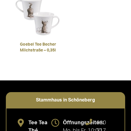
Goebel Tee Becher
Milchstraße – 0,35l
Stammhaus in Schöneberg
Tee Tea
Öffnungszeiten:
030
Thé
Mo. bis Fr. 10:00
217