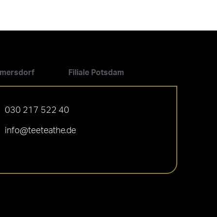
ilmersdorf
Filiale Potsdam
030 217 522 40
info@teeteathe.de