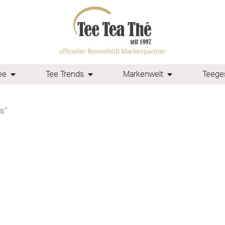
ee
Tee Trends
Markenwelt
Teeges
s“