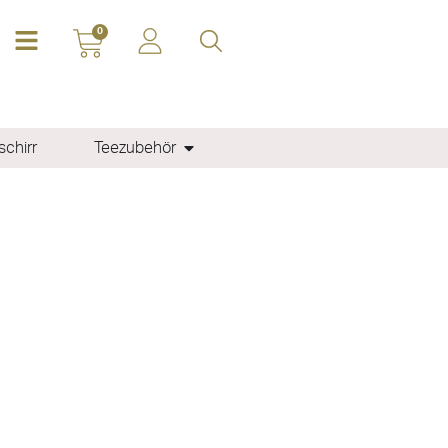
0
chirr
Teezubehör