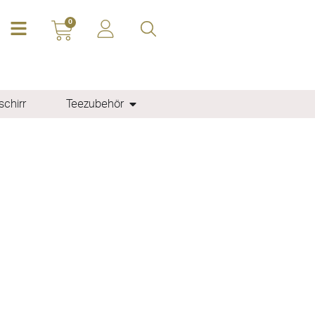
0
chirr
Teezubehör