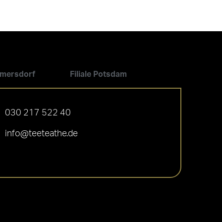
ilmersdorf
Filiale Potsdam
030 217 522 40
info@teeteathe.de